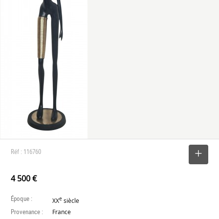
Réf : 116760
SELECTIONNER
4 500 €
Époque :
e
XX
siècle
Provenance :
France