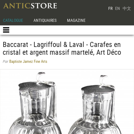
FR
EN
中文
CATALOGUE
ANTIQUAIRES
MAGAZINE
Baccarat - Lagriffoul & Laval - Carafes en
cristal et argent massif martelé, Art Déco
Baptiste Jamez Fine Arts
Par