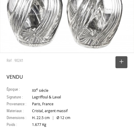
Réf : 90241
SELECTIONNER
VENDU
Époque :
e
XX
siècle
Signature :
Lagriffoul & Laval
Provenance :
Paris, France
Materiaux :
Cristal, argent massif
Dimensions :
|
H. 22.5 cm
Ø 12 cm
Poids :
1.677 Kg