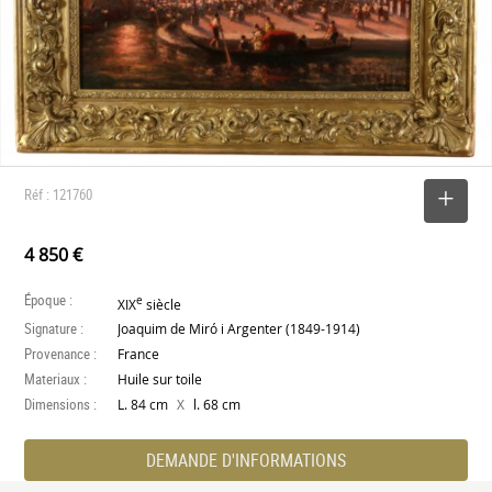
Réf : 121760
SELECTIONNER
4 850 €
Époque :
e
XIX
siècle
Signature :
Joaquim de Miró i Argenter (1849-1914)
Provenance :
France
Materiaux :
Huile sur toile
Dimensions :
X
L. 84 cm
l. 68 cm
DEMANDE D'INFORMATIONS