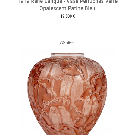
1919 René Lalique - Vase Perruches Verre
Opalescent Patiné Bleu
19 500 €
e
XX
siècle