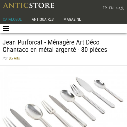
FR
EN
中文
CATALOGUE
ANTIQUAIRES
MAGAZINE
Jean Puiforcat - Ménagère Art Déco
Chantaco en métal argenté - 80 pièces
BG Arts
Par