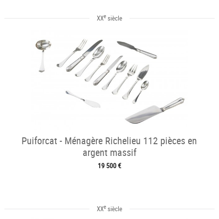
e
XX
siècle
Puiforcat - Ménagère Richelieu 112 pièces en
argent massif
19 500 €
e
XX
siècle