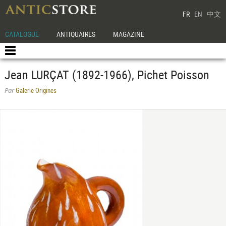
FR
EN
中文
CATALOGUE
ANTIQUAIRES
MAGAZINE
Jean LURÇAT (1892-1966), Pichet Poisson
Galerie Origines
Par