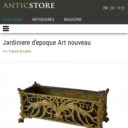
FR
EN
中文
CATALOGUE
ANTIQUAIRES
MAGAZINE
Jardiniere d'epoque Art nouveau
French Accents
Par