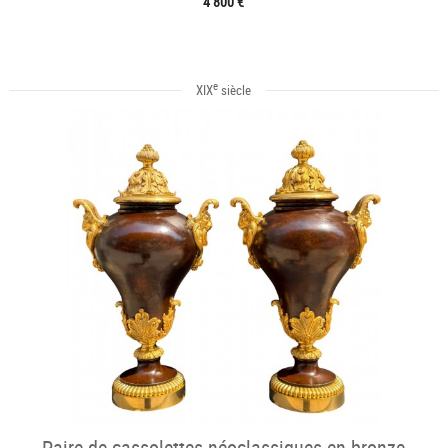
4 800 €
e
XIX
siècle
Paire de cassolettes néoclassiques en bronze