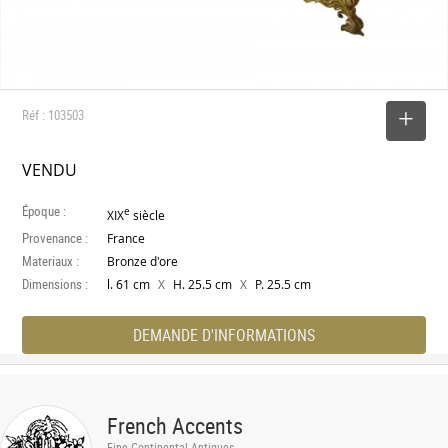
Réf : 103503
SELECTIONNER
VENDU
Époque :
e
XIX
siècle
Provenance :
France
Materiaux :
Bronze d'ore
Dimensions :
X
X
l. 61 cm
H. 25.5 cm
P. 25.5 cm
DEMANDE D'INFORMATIONS
French Accents
Fine Continental Antiques