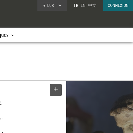
€
EUR
FR
EN
中文
CONNEXION
ques
SELECTIONNER
É
le