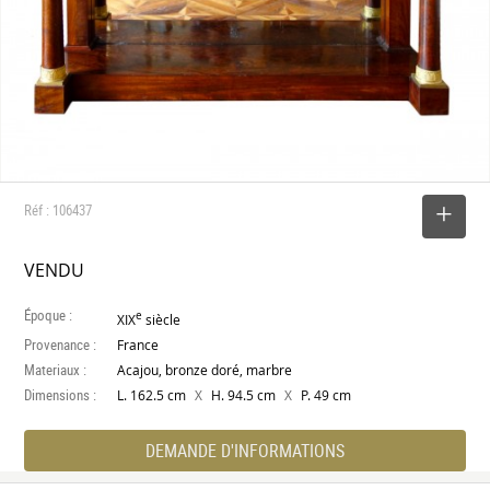
Réf : 106437
SELECTIONNER
VENDU
Époque :
e
XIX
siècle
Provenance :
France
Materiaux :
Acajou, bronze doré, marbre
Dimensions :
X
X
L. 162.5 cm
H. 94.5 cm
P. 49 cm
DEMANDE D'INFORMATIONS