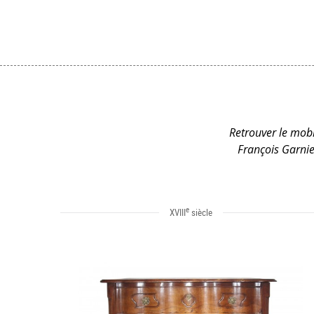
Retrouver le mobi
François Garnier
e
XVIII
siècle