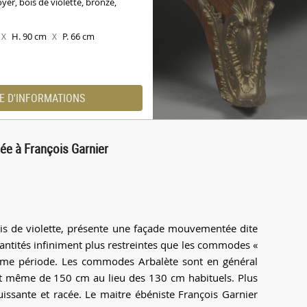
yer, bois de violette, bronze,
H. 90 cm
P. 66 cm
X
X
E D'INFORMATIONS
ée à François Garnier
is de violette, présente une façade mouvementée dite
uantités infiniment plus restreintes que les commodes «
me période. Les commodes Arbalète sont en général
t même de 150 cm au lieu des 130 cm habituels. Plus
uissante et racée. Le maitre ébéniste François Garnier