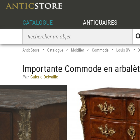
CATALOGUE
ANTIQUAIRES
AnticStore
Catalogue
Mobilier
Commode
Louis XV
X
>
>
>
>
>
Importante Commode en arbalète
Par
Galerie Delvaille