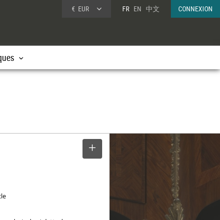
€
EUR
FR
EN
中文
CONNEXION
ques
SELECTIONNER
cle