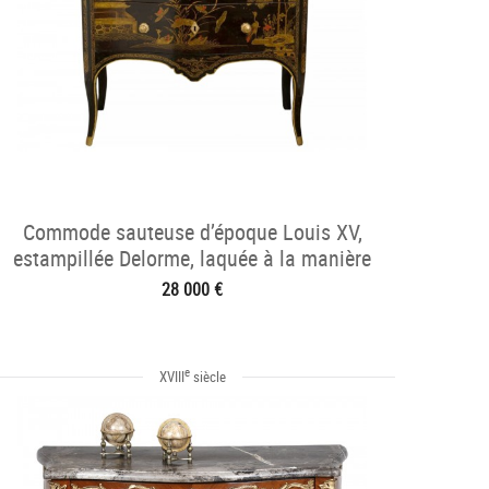
Commode sauteuse d’époque Louis XV,
estampillée Delorme, laquée à la manière
du japon
28 000 €
e
XVIII
siècle