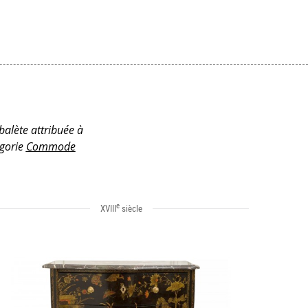
balète attribuée à
égorie
Commode
e
XVIII
siècle