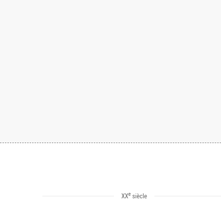
e
XX
siècle