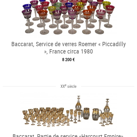
Baccarat, Service de verres Roemer « Piccadilly
», France circa 1980
8 200 €
e
XX
siècle
Baccarat, Partie de service «Harcourt Empire»,