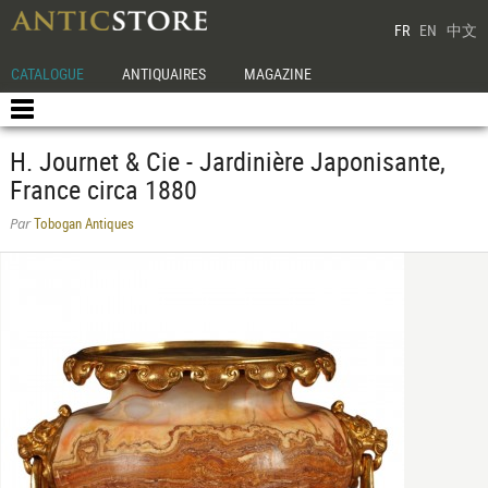
FR
EN
中文
CATALOGUE
ANTIQUAIRES
MAGAZINE
H. Journet & Cie - Jardinière Japonisante,
France circa 1880
Tobogan Antiques
Par