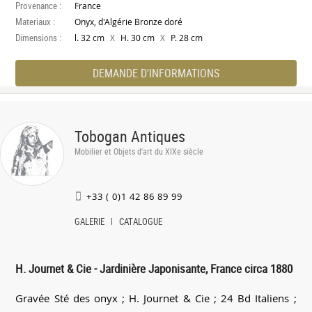
Provenance :
France
Materiaux :
Onyx, d'Algérie Bronze doré
Dimensions :
X
X
l. 32 cm
H. 30 cm
P. 28 cm
DEMANDE D'INFORMATIONS
Tobogan Antiques
Mobilier et Objets d'art du XIXe siècle
+33 ( 0)1 42 86 89 99
GALERIE
CATALOGUE
H. Journet & Cie - Jardinière Japonisante, France circa 1880
Gravée Sté des onyx ; H. Journet & Cie ; 24 Bd Italiens ;