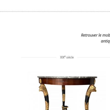
Retrouver le mobi
antiq
e
XIX
siècle