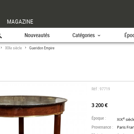
MAGAZINE
Nouveautés
Catégories
Épo
XIXe siècle
Gueridon Empire
>
>
Réf : 97719
3 200 €
Époque :
e
XIX
siècl
Provenance :
Paris Fra