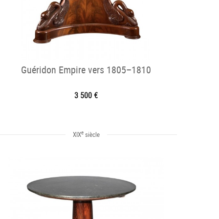
Guéridon Empire vers 1805–1810
3 500 €
e
XIX
siècle