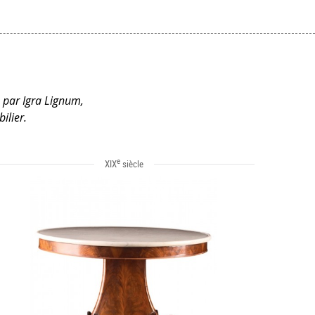
é par Igra Lignum,
ilier.
e
XIX
siècle