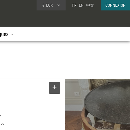
€
EUR
FR
EN
中文
CONNEXION
ques
SELECTIONNER
e
nce