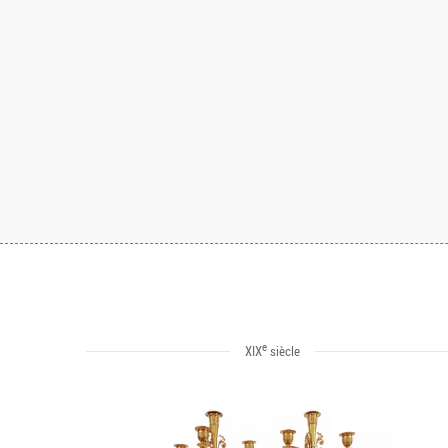
e
XIX
siècle