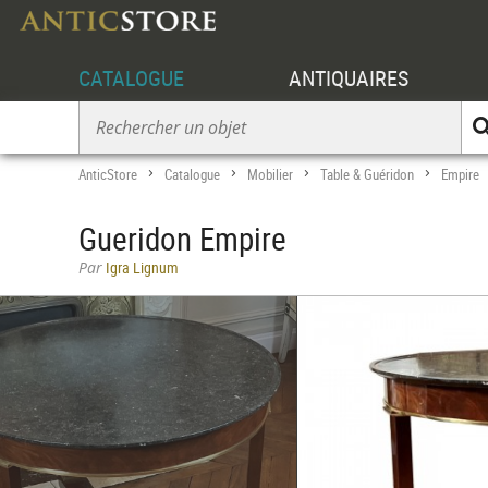
CATALOGUE
ANTIQUAIRES
AnticStore
Catalogue
Mobilier
Table & Guéridon
Empire
>
>
>
>
Gueridon Empire
Par
Igra Lignum