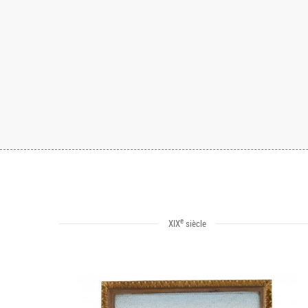
e
XIX
siècle