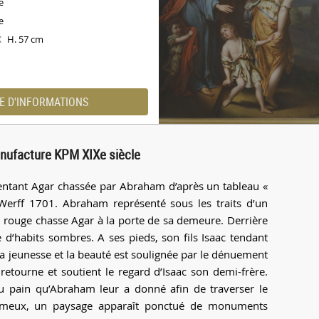
e
e
H. 57 cm
X
E D'INFORMATIONS
anufacture KPM XIXe siècle
entant Agar chassée par Abraham d’après un tableau «
Werff 1701. Abraham représenté sous les traits d’un
t rouge chasse Agar à la porte de sa demeure. Derrière
e d’habits sombres. A ses pieds, son fils Isaac tendant
a jeunesse et la beauté est soulignée par le dénuement
e retourne et soutient le regard d’Isaac son demi-frère.
u pain qu’Abraham leur a donné afin de traverser le
brumeux, un paysage apparaît ponctué de monuments