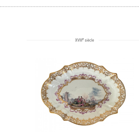
e
XVIII
siècle