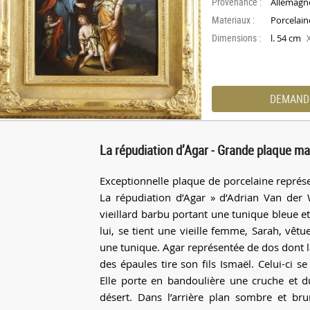
Provenance :
Allemagn
Materiaux :
Porcelain
Dimensions :
l. 54 cm
DEMAND
La répudiation d’Agar - Grande plaque m
Exceptionnelle plaque de porcelaine représ
La répudiation d’Agar » d’Adrian Van der 
vieillard barbu portant une tunique bleue e
lui, se tient une vieille femme, Sarah, vêtu
une tunique. Agar représentée de dos dont l
des épaules tire son fils Ismaël. Celui-ci s
Elle porte en bandoulière une cruche et d
désert. Dans l’arrière plan sombre et 