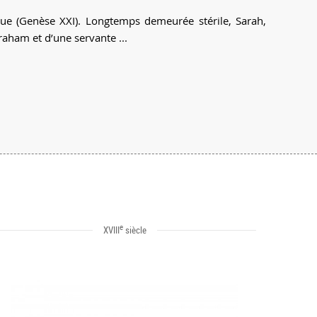
que (Genèse XXI). Longtemps demeurée stérile, Sarah,
ham et d’une servante ...
e
XVIII
siècle