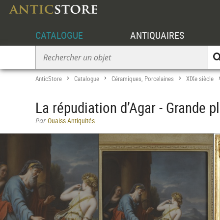
CATALOGUE
ANTIQUAIRES
AnticStore
Catalogue
Céramiques, Porcelaines
XIXe siècle
>
>
>
La répudiation d’Agar - Grande 
Par
Ouaiss Antiquités