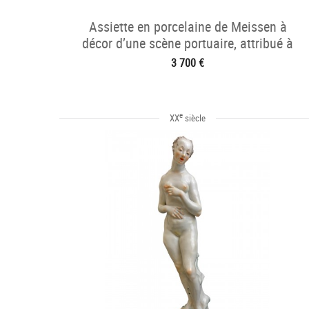
Assiette en porcelaine de Meissen à
décor d’une scène portuaire, attribué à
Christian F. Herold.
3 700 €
e
XX
siècle