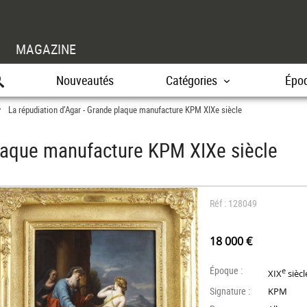
MAGAZINE
Nouveautés
Catégories
Épo
La répudiation d’Agar - Grande plaque manufacture KPM XIXe siècle
>
plaque manufacture KPM XIXe siècle
Réf : 128049
18 000 €
Époque :
e
XIX
siècl
Signature :
KPM