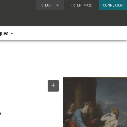
€
EUR
FR
EN
中文
CONNEXION
ques
SELECTIONNER
e