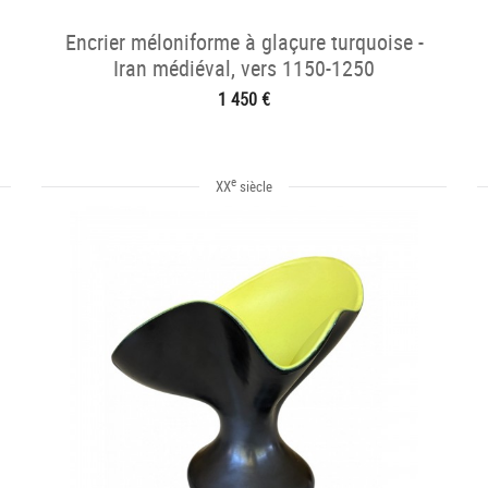
Encrier méloniforme à glaçure turquoise -
Iran médiéval, vers 1150-1250
1 450 €
e
XX
siècle