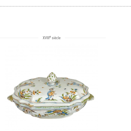
e
XVIII
siècle