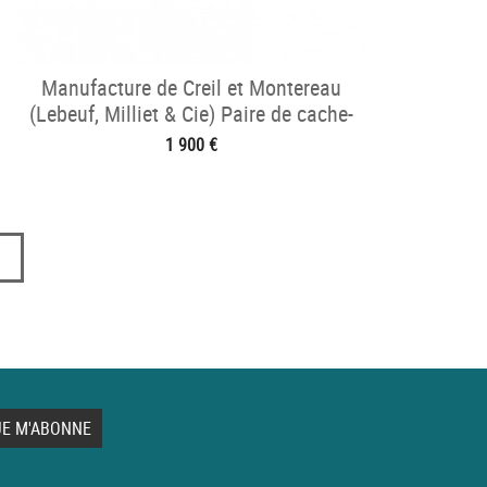
Manufacture de Creil et Montereau
(Lebeuf, Milliet & Cie) Paire de cache-
pots
1 900 €