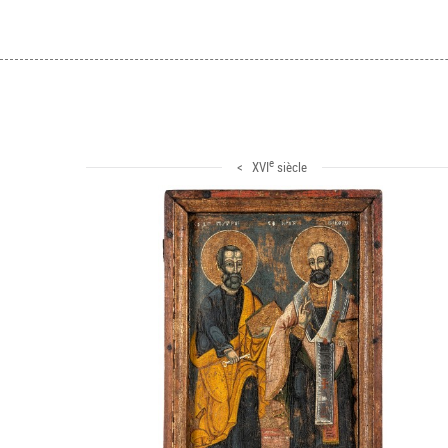
e
< XVI
siècle