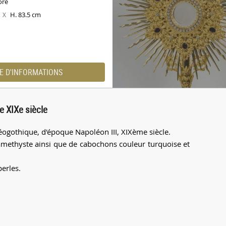
oré
m
H. 83.5 cm
X
E D'INFORMATIONS
e XIXe siècle
néogothique, d'époque Napoléon III, XIXème siècle.
r amethyste ainsi que de cabochons couleur turquoise et
perles.