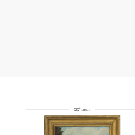
e
XIX
siècle