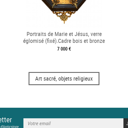
Portraits de Marie et Jésus, verre
églomisé (fixé).Cadre bois et bronze
doré.17° sièc
7 000 €
Art sacré, objets religieux
tter
 d'Anticstore