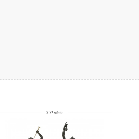
e
XIX
siècle