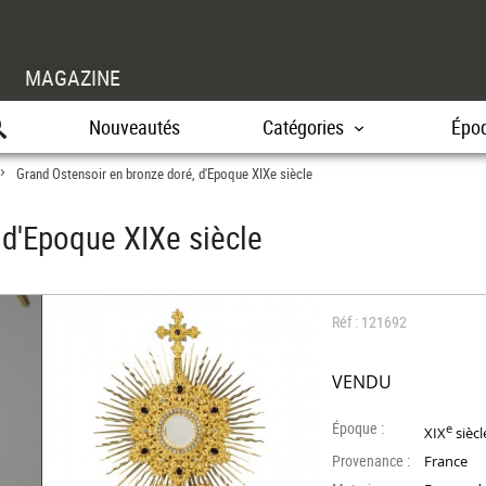
MAGAZINE
Nouveautés
Catégories
Épo
Grand Ostensoir en bronze doré, d'Epoque XIXe siècle
>
 d'Epoque XIXe siècle
Réf : 121692
VENDU
Époque :
e
XIX
siècl
Provenance :
France