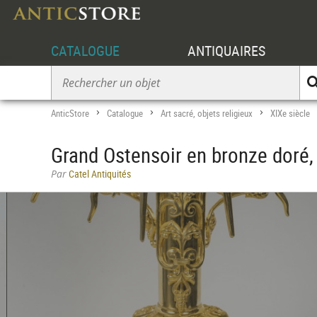
CATALOGUE
ANTIQUAIRES
AnticStore
Catalogue
Art sacré, objets religieux
XIXe siècle
>
>
>
Grand Ostensoir en bronze doré,
Par
Catel Antiquités