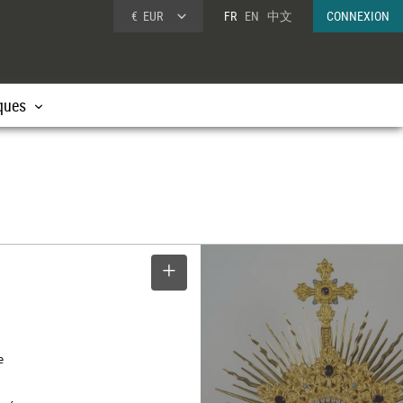
€
EUR
FR
EN
中文
CONNEXION
ques
SELECTIONNER
e