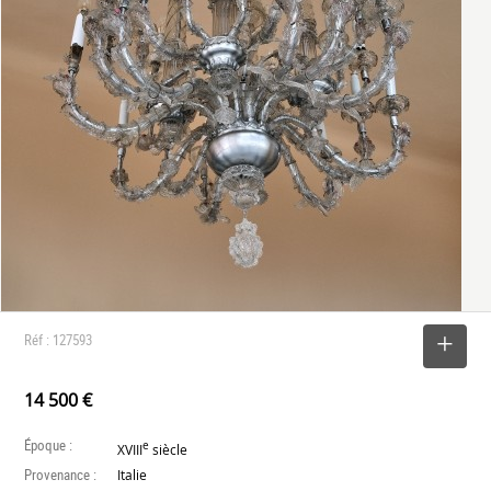
Réf : 127593
SELECTIONNER
14 500 €
Époque :
e
XVIII
siècle
Provenance :
Italie