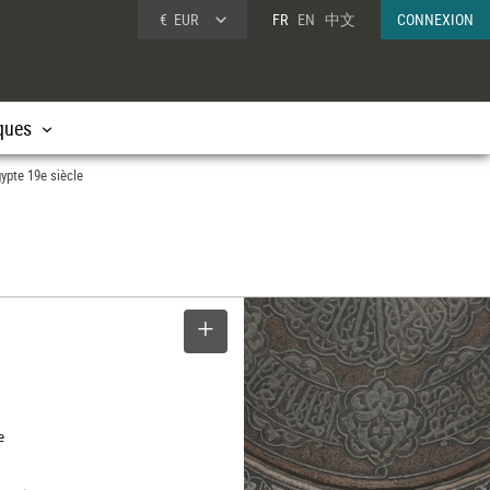
€
EUR
FR
EN
中文
CONNEXION
ques
ypte 19e siècle
SELECTIONNER
e