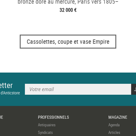
bronze doré au mercure, Paris vers 1805–
1815
32 000 €
Cassolettes, coupe et vase Empire
tter
 d'Anticstore
UE
PROFESSIONNELS
MAGAZINE
Antiquaires
Agenda
Syndicats
Articles