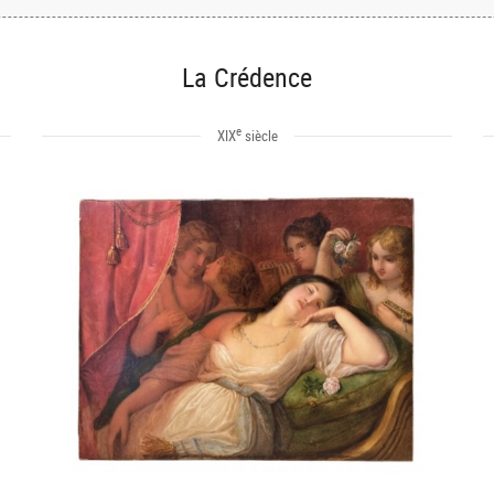
La Crédence
e
XIX
siècle