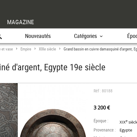
MAGAZINE
Nouveautés
Catégories
Épo
 et vase
Empire
XIXe siècle
Grand bassin en cuivre damasquiné d'argent, Eg
>
>
>
né d'argent, Egypte 19e siècle
Réf : 80188
3 200 €
Époque :
e
XIX
siècl
Provenance :
Egypte