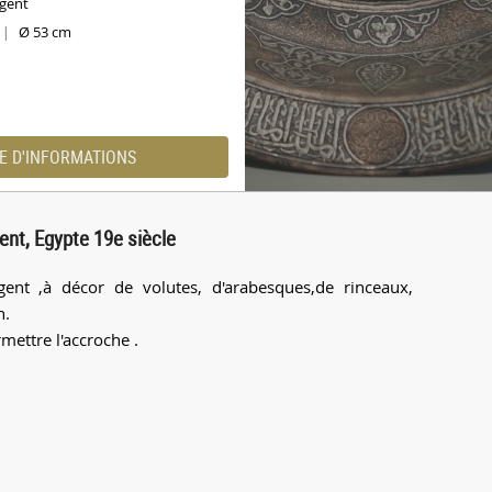
rgent
Ø 53 cm
|
E D'INFORMATIONS
ent, Egypte 19e siècle
ent ,à décor de volutes, d'arabesques,de rinceaux,
h.
mettre l'accroche .