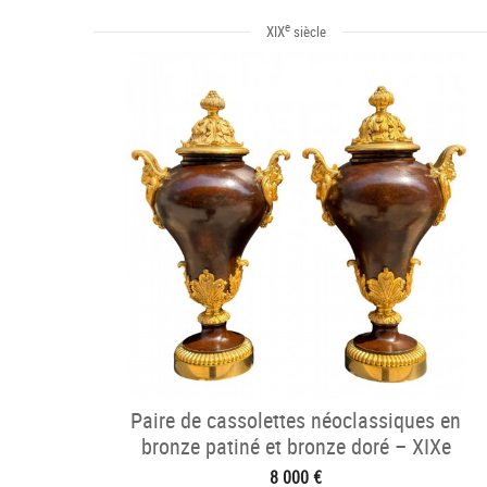
e
XIX
siècle
Paire de cassolettes néoclassiques en
bronze patiné et bronze doré – XIXe
siècle
8 000 €