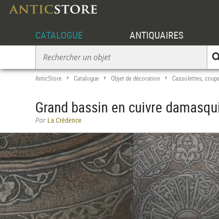
CATALOGUE
ANTIQUAIRES
AnticStore
Catalogue
Objet de décoration
Cassolettes, coupe
>
>
>
Grand bassin en cuivre damasqui
Par
La Crédence