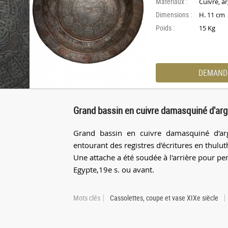
Materiaux :
Cuivre, a
Dimensions :
H. 11 cm
Poids :
15 Kg
DEMAND
Grand bassin en cuivre damasquiné d'arg
Grand bassin en cuivre damasquiné d'arg
entourant des registres d'écritures en thulut
Une attache a été soudée à l'arrière pour per
Egypte,19e s. ou avant.
Mots clés
Cassolettes, coupe et vase XIXe siècle