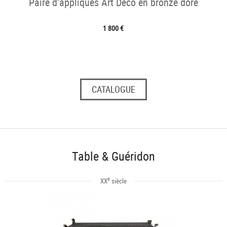
Paire d’appliques Art Deco en bronze doré
1 800 €
CATALOGUE
Table & Guéridon
e
XX
siècle