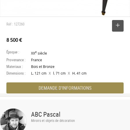
Réf : 127260
SELECTIONNER
8 500 €
Époque :
e
XX
siècle
Provenance :
France
Materiaux :
Bois et Bronze
Dimensions :
X
X
L. 121 cm
l. 71 cm
H. 41 cm
DEMANDE D'INFORMATIONS
ABC Pascal
Miroirs et objets de décoration