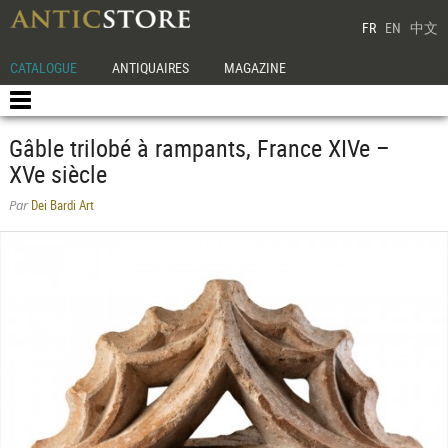
FR
EN
中文
CATALOGUE
ANTIQUAIRES
MAGAZINE
Gâble trilobé à rampants, France XIVe –
XVe siècle
Dei Bardi Art
Par