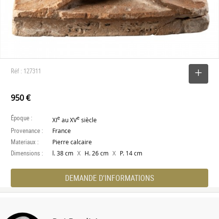
Réf : 127311
SELECTIONNER
950 €
Époque :
e
e
XI
au XV
siècle
Provenance :
France
Materiaux :
Pierre calcaire
Dimensions :
X
X
l. 38 cm
H. 26 cm
P. 14 cm
DEMANDE D'INFORMATIONS