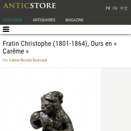
FR
EN
中文
CATALOGUE
ANTIQUAIRES
MAGAZINE
Fratin Christophe (1801-1864), Ours en «
Carême »
Galerie Nicolas Bourriaud
Par