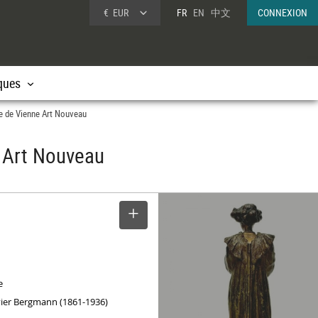
€
EUR
FR
EN
中文
CONNEXION
ques
ze de Vienne Art Nouveau
e Art Nouveau
SELECTIONNER
e
vier Bergmann (1861-1936)