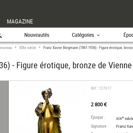
MAGAZINE
Nouveautés
Catégories
Épo
 nouveau
XIXe siècle
Franz Xavier Bergmann (1861-1936) - Figure érotique, bron
>
>
6) - Figure érotique, bronze de Vienn
Réf : 127617
2 800 €
Époque :
e
XIX
siècl
Signature :
Franz Xa