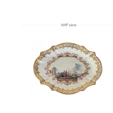
e
XVIII
siècle