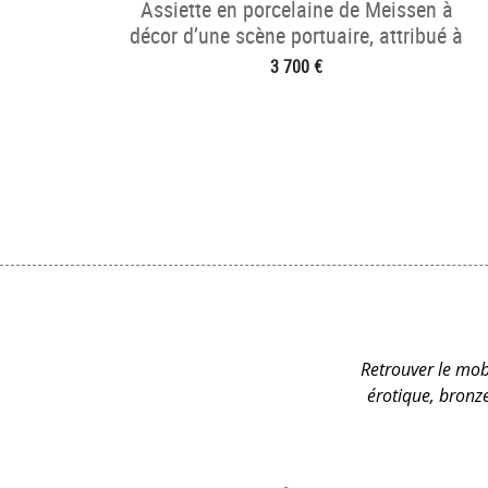
Assiette en porcelaine de Meissen à
décor d’une scène portuaire, attribué à
Christian F. Herold.
3 700 €
Retrouver le mobi
érotique, bronz