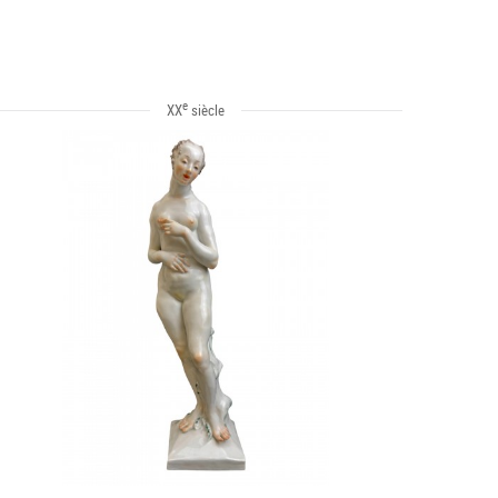
e
XX
siècle