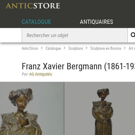
CATALOGUE
ANTIQUAIRES
AnticStore
Catalogue
Sculpture
Sculpture en Bronze
Art
>
>
>
>
Franz Xavier Bergmann (1861-193
Par
AG Antiquités