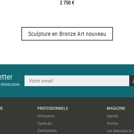
2 750 €
Sculpture en Bronze Art nouveau
tter
 d'Anticstore
UE
PROFESSIONNELS
MAGAZINE
Antiquaires
Agenda
Syndicats
Articles
d'antiquaires
Les ébénistes du 