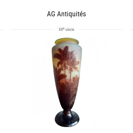
AG Antiquités
e
XX
siècle