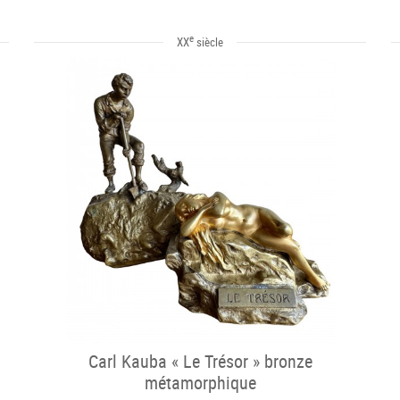
e
XX
siècle
Carl Kauba « Le Trésor » bronze
métamorphique