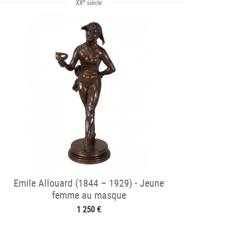
e
XX
siècle
Emile Allouard (1844 – 1929) - Jeune
femme au masque
1 250 €