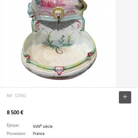
Réf : 127652
SELECTIONNER
8 500 €
Époque :
e
XVIII
siècle
Provenance :
France