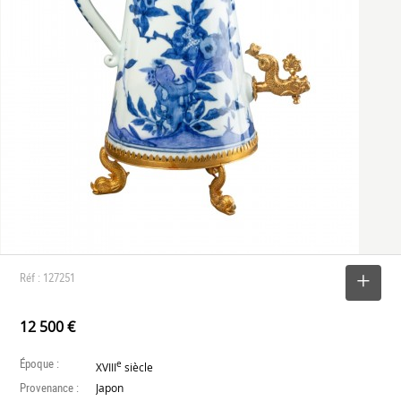
Réf : 127251
SELECTIONNER
12 500 €
Époque :
e
XVIII
siècle
Provenance :
Japon