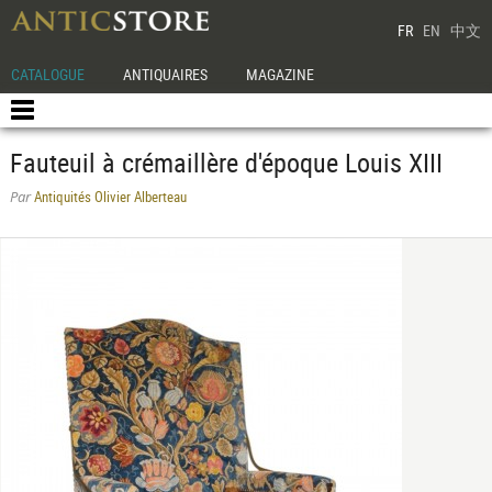
FR
EN
中文
CATALOGUE
ANTIQUAIRES
MAGAZINE
Fauteuil à crémaillère d'époque Louis XIII
Antiquités Olivier Alberteau
Par