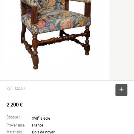
Réf : 122057
SELECTIONNER
2 200 €
Époque :
e
XVII
siècle
Provenance :
France
Materiaux :
Bois de noyer