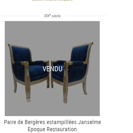
e
XIX
siècle
VENDU
Paire de Bergères estampillées Janselme
Epoque Restauration