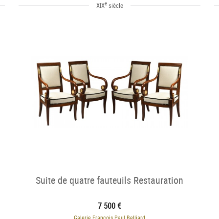
e
XIX
siècle
Suite de quatre fauteuils Restauration
7 500 €
Galerie François Paul Belliard