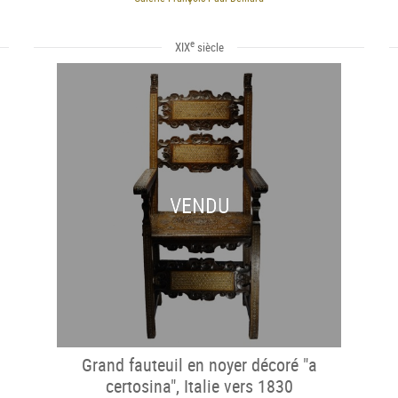
e
XIX
siècle
VENDU
Grand fauteuil en noyer décoré "a
certosina", Italie vers 1830