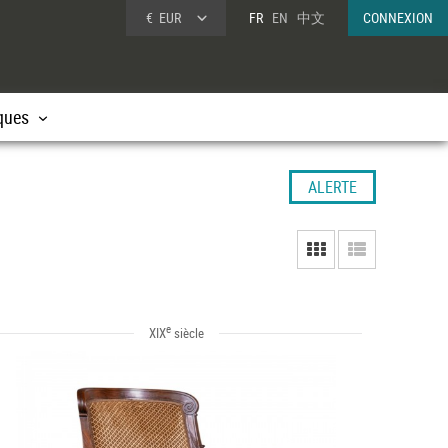
€
EUR
FR
EN
中文
CONNEXION
ques
ALERTE
e
XIX
siècle