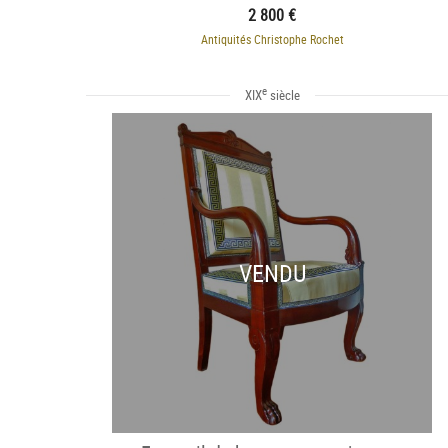
2 800 €
Antiquités Christophe Rochet
e
XIX
siècle
VENDU