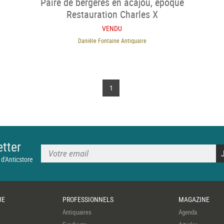
Paire de bergères en acajou, époque
Restauration Charles X
VENDU
Danièle Fontaine Antiquaire
1
tter
 d'Anticstore
UE
PROFESSIONNELS
MAGAZINE
Antiquaires
Agenda