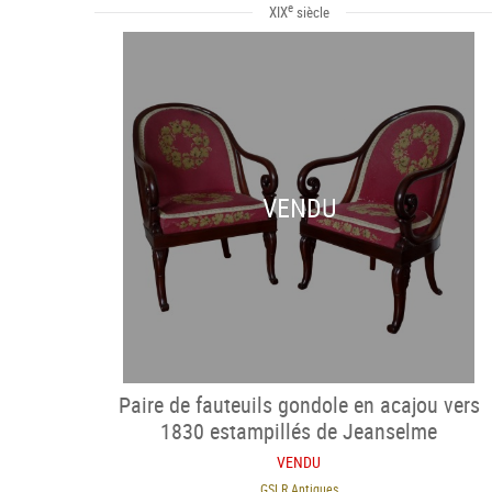
e
XIX
siècle
VENDU
Paire de fauteuils gondole en acajou vers
1830 estampillés de Jeanselme
VENDU
GSLR Antiques