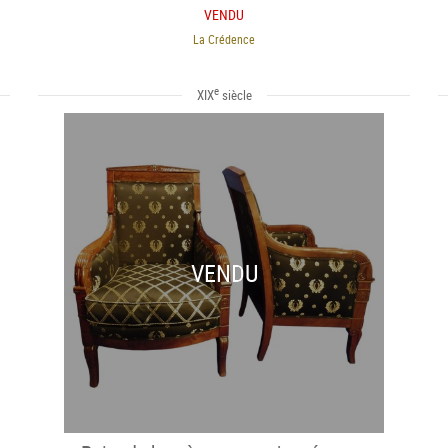
VENDU
La Crédence
e
XIX
siècle
VENDU