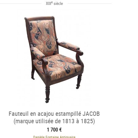
e
XIX
siècle
Fauteuil en acajou estampillé JACOB
(marque utilisée de 1813 à 1825)
1 700 €
Danièle Fontaine Antiquaire