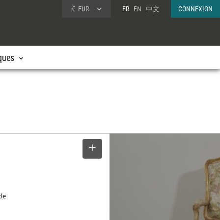
€
EUR
FR
EN
中文
CONNEXION
ques
SELECTIONNER
cle