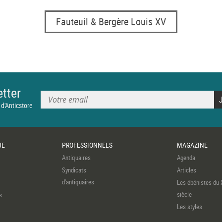
Fauteuil & Bergère Louis XV
tter
 d'Anticstore
UE
PROFESSIONNELS
MAGAZINE
Antiquaires
Agenda
Syndicats
Articles
d'antiquaires
Les ébénistes du 
siècle
s
Les styles