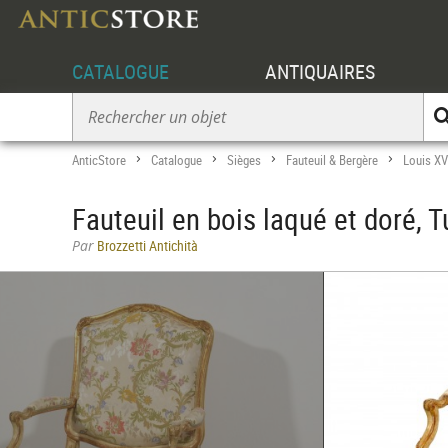
CATALOGUE
ANTIQUAIRES
AnticStore
Catalogue
Sièges
Fauteuil & Bergère
Louis XV
>
>
>
>
Fauteuil en bois laqué et doré, T
Par
Brozzetti Antichità