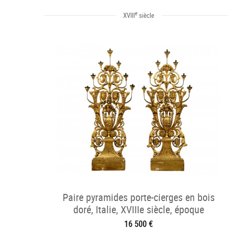
e
XVIII
siècle
Paire pyramides porte-cierges en bois
doré, Italie, XVIIIe siècle, époque
néoclassiqu
16 500 €