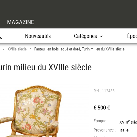
MAGAZINE
Nouveautés
Catégories
Épo
XVIIIe siècle
Fauteuil en bois laqué et doré, Turin milieu du XVIIIe siècle
>
>
urin milieu du XVIIIe siècle
Réf : 112488
6 500 €
Époque :
e
XVIII
siè
Provenance :
Italie