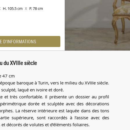
H. 105.5 cm
P. 78 cm
X
X
E D'INFORMATIONS
u du XVIIIe siècle
se 47 cm
l’époque baroque à Turin, vers le milieu du XVIIIe siècle.
 sculpté, laqué en ivoire et doré.
e et très confortable. Il présente un dossier au profil
érimétrique dorée et sculptée avec des décorations
orphes. La réserve intérieure est laquée dans des tons
artie supérieure, sont raccordés à l’assise avec des
et décorés de volutes et d’éléments foliaires.