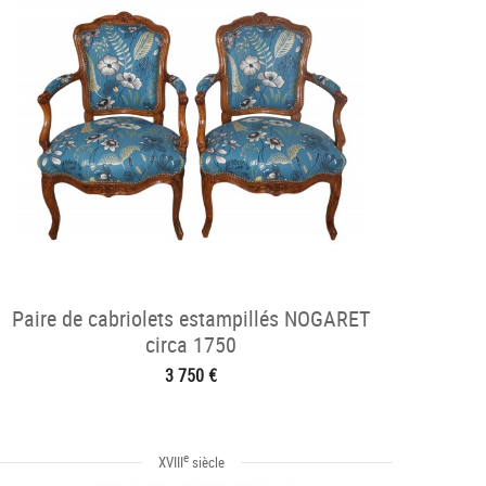
Paire de cabriolets estampillés NOGARET
circa 1750
3 750 €
e
XVIII
siècle