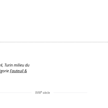
ré, Turin milieu du
tégorie
Fauteuil &
e
XVIII
siècle