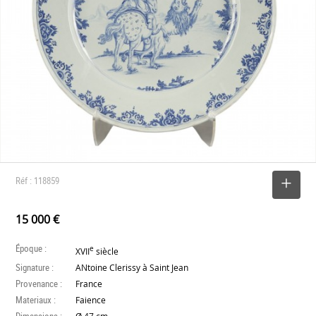
Réf : 118859
SELECTIONNER
15 000 €
Époque :
e
XVII
siècle
Signature :
ANtoine Clerissy à Saint Jean
Provenance :
France
Materiaux :
Faience
Dimensions :