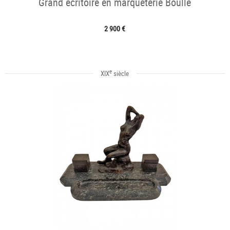
Grand écritoire en marqueterie Boulle
2 900 €
e
XIX
siècle