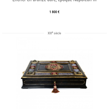
1 800 €
e
XIX
siècle