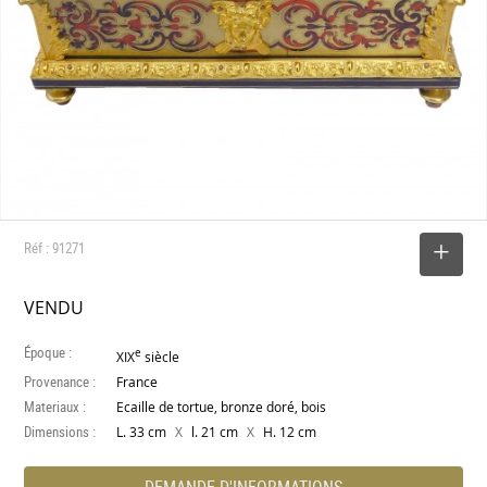
Réf : 91271
SELECTIONNER
VENDU
Époque :
e
XIX
siècle
Provenance :
France
Materiaux :
Ecaille de tortue, bronze doré, bois
Dimensions :
X
X
L. 33 cm
l. 21 cm
H. 12 cm