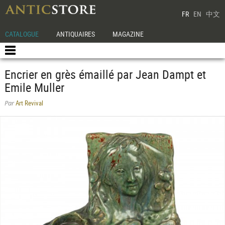
FR
EN
中文
CATALOGUE
ANTIQUAIRES
MAGAZINE
Encrier en grès émaillé par Jean Dampt et
Emile Muller
Art Revival
Par