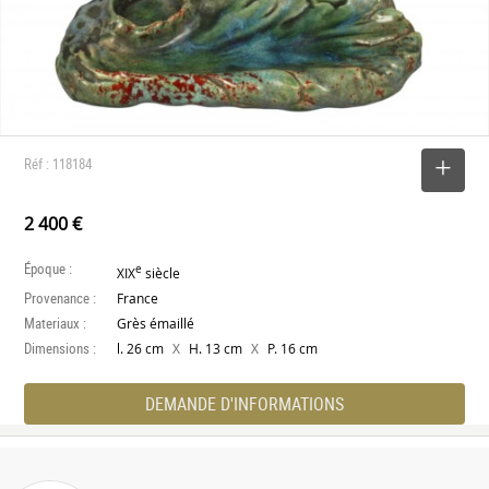
Réf : 118184
SELECTIONNER
2 400 €
Époque :
e
XIX
siècle
Provenance :
France
Materiaux :
Grès émaillé
Dimensions :
X
X
l. 26 cm
H. 13 cm
P. 16 cm
DEMANDE D'INFORMATIONS