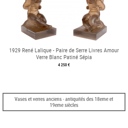
1929 René Lalique - Paire de Serre Livres Amour
Verre Blanc Patiné Sépia
4 250 €
Vases et verres anciens - antiquités des 18eme et
19eme siècles