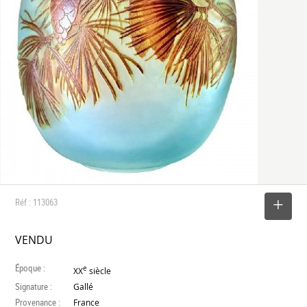
Réf : 113063
SELECTIONNER
VENDU
Époque :
e
XX
siècle
Signature :
Gallé
Provenance :
France