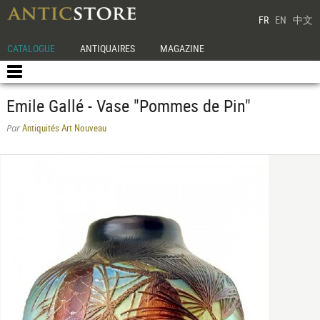
FR
EN
中文
CATALOGUE
ANTIQUAIRES
MAGAZINE
Emile Gallé - Vase "Pommes de Pin"
Antiquités Art Nouveau
Par