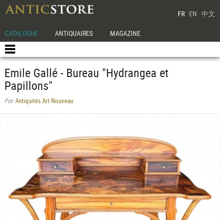
FR
EN
中文
CATALOGUE
ANTIQUAIRES
MAGAZINE
Emile Gallé - Bureau "Hydrangea et
Papillons"
Antiquités Art Nouveau
Par