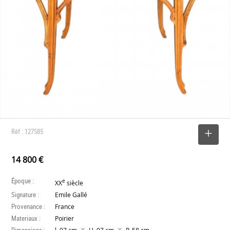
Réf : 127585
SELECTIONNER
14 800 €
Époque :
e
XX
siècle
Signature :
Emile Gallé
Provenance :
France
Materiaux :
Poirier
Dimensions :
X
X