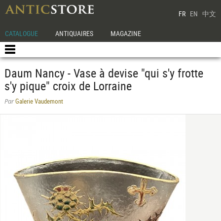
FR
EN
中文
CATALOGUE
ANTIQUAIRES
MAGAZINE
Daum Nancy - Vase à devise "qui s'y frotte
s'y pique" croix de Lorraine
Galerie Vaudemont
Par