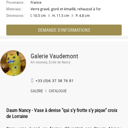
Provenance :
France
Materiaux :
Verre gravé, givré et émaillé, rehaussé à l'or
Dimensions :
X
X
l. 10.5 cm
H. 11.5 cm
P. 4.8 cm
DEMANDE D'INFORMATIONS
Galerie Vaudemont
Art nouveau, Ecole de Nancy
+33 (0)6 37 38 76 81
GALERIE
CATALOGUE
Daum Nancy - Vase à devise "qui s'y frotte s'y pique" croix
de Lorraine