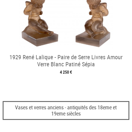
1929 René Lalique - Paire de Serre Livres Amour
Verre Blanc Patiné Sépia
4 250 €
Vases et verres anciens - antiquités des 18eme et
19eme siècles