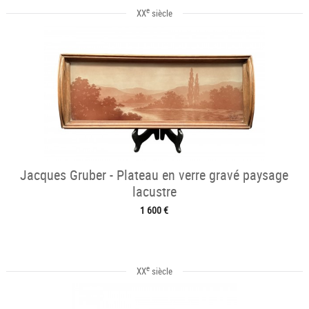
e
XX
siècle
Jacques Gruber - Plateau en verre gravé paysage
lacustre
1 600 €
e
XX
siècle