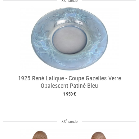
XX
siècle
1925 René Lalique - Coupe Gazelles Verre
Opalescent Patiné Bleu
1 950 €
e
XX
siècle