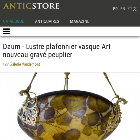
FR
EN
中文
CATALOGUE
ANTIQUAIRES
MAGAZINE
Daum - Lustre plafonnier vasque Art
nouveau gravé peuplier
Galerie Vaudemont
Par