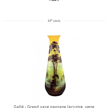
e
XX
siècle
Gallé - Grand vase paysage lacustre, verre