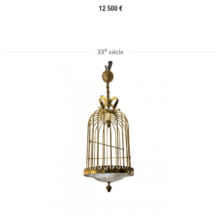
12 500 €
e
XX
siècle