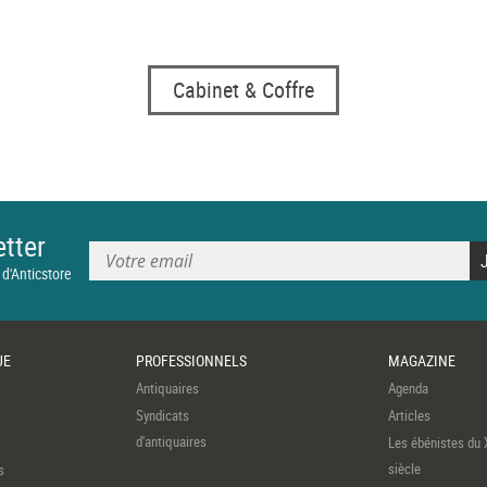
Cabinet & Coffre
tter
 d'Anticstore
UE
PROFESSIONNELS
MAGAZINE
Antiquaires
Agenda
Syndicats
Articles
d'antiquaires
Les ébénistes du 
siècle
s