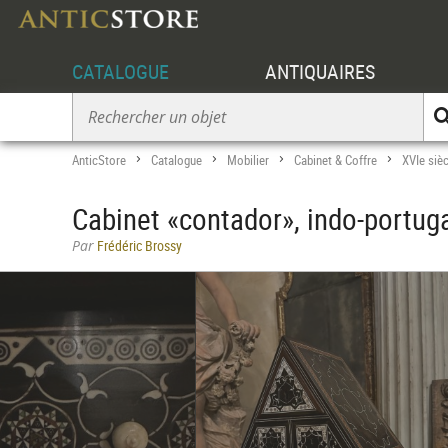
CATALOGUE
ANTIQUAIRES
AnticStore
Catalogue
Mobilier
Cabinet & Coffre
XVIe sièc
>
>
>
>
Cabinet «contador», indo-portug
Par
Frédéric Brossy