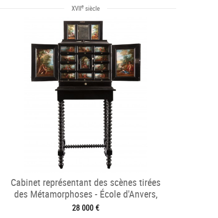
e
XVII
siècle
Cabinet représentant des scènes tirées
des Métamorphoses - École d'Anvers,
XVIIe sièc
28 000 €