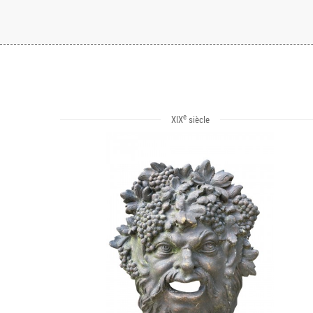
e
XIX
siècle