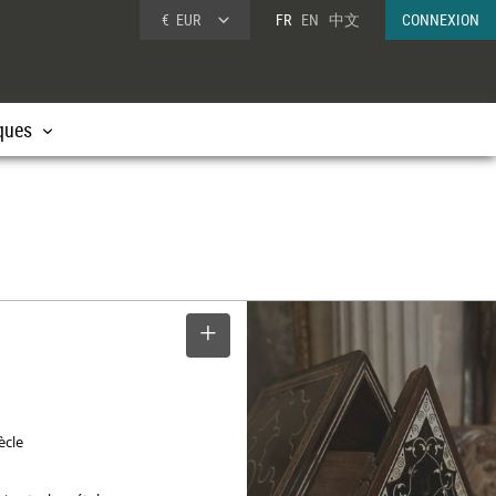
€
EUR
FR
EN
中文
CONNEXION
ques
SELECTIONNER
ècle