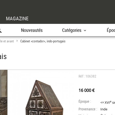
MAGAZINE
Nouveautés
Catégories
Épo
le et avant
Cabinet «contador», indo-portugais
>
ais
Réf : 106382
16 000 €
Époque :
e
<= XVI
si
Provenance :
Inde