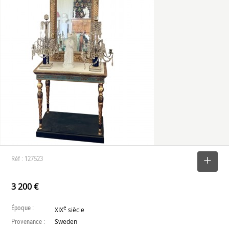
Réf : 127523
SELECTIONNER
3 200 €
Époque :
e
XIX
siècle
Provenance :
Sweden