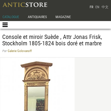
FR
EN
中文
CATALOGUE
ANTIQUAIRES
MAGAZINE
Console et miroir Suède , Attr Jonas Frisk,
Stockholm 1805-1824 bois doré et marbre
Galerie Golovanoff
Par