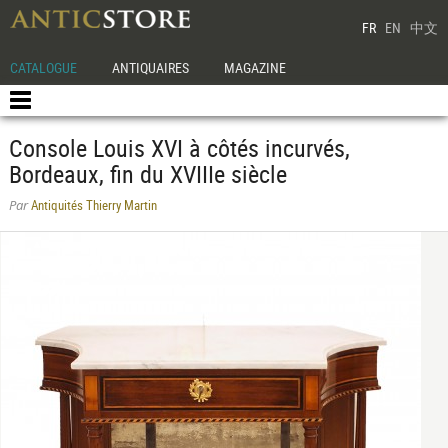
FR
EN
中文
CATALOGUE
ANTIQUAIRES
MAGAZINE
Console Louis XVI à côtés incurvés,
Bordeaux, fin du XVIIIe siècle
Antiquités Thierry Martin
Par