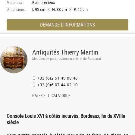
Materiaux :
Bois précieux
Dimensions :
X
X
l. 95 cm
H. 83 cm
P. 45 cm
DEMANDE D'INFORMATIONS
Antiquités Thierry Martin
Meubles de port, lustres en cristal de Baccarat
+33 (0)2 51 49 08 48
+33 (0)6 07 44 02 10
GALERIE
CATALOGUE
Console Louis XVI à côtés incurvés, Bordeaux, fin du XVIIIe
siècle