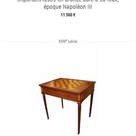
époque Napoléon III
11 500 €
e
XVIII
siècle