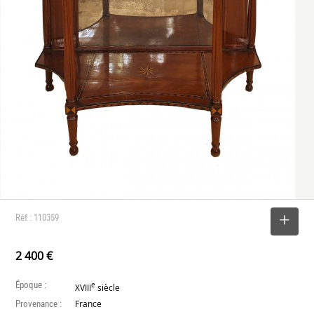
Réf : 110359
SELECTIONNER
2 400 €
Époque :
e
XVIII
siècle
Provenance :
France