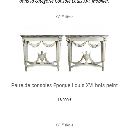
dans la catégorie
Console Louis XVI
, Mobilier.
e
XVIII
siècle
Paire de consoles Epoque Louis XVI bois peint
18 000 €
e
XVIII
siècle