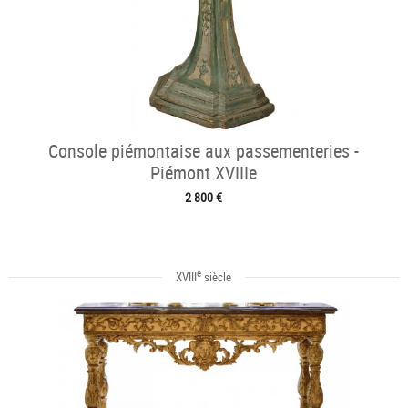
Console piémontaise aux passementeries -
Piémont XVIIIe
2 800 €
e
XVIII
siècle