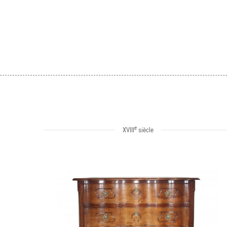
e
XVIII
siècle