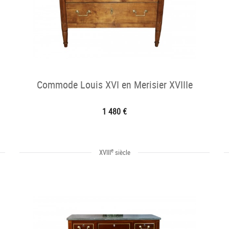
Commode Louis XVI en Merisier XVIIIe
1 480 €
e
XVIII
siècle