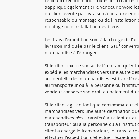
Le lieu d'exécution pour toutes les créances 
s'applique également si le vendeur envoie l
du client (vente par livraison à un autre endr
responsable du montage ou de l'installation de
montage ou d'installation des biens.
Les frais d'expédition sont à la charge de l'
livraison indiquée par le client. Sauf convent
marchandise à l'étranger.
Si le client exerce son activité en tant qu'en
expédie les marchandises vers une autre desti
accidentelle des marchandises est transféré 
au transporteur ou à la personne ou l'institu
vendeur conserve son droit au paiement du p
Si le client agit en tant que consommateur et
marchandises vers une autre destination que l
marchandises n'est transféré au client qu'a
transporteur ou à la personne ou à l'instituti
client a chargé le transporteur, le transitair
effectuer l'expédition d'effectuer l'expéditio