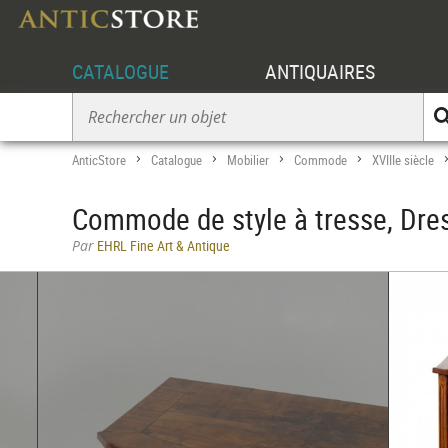
CATALOGUE
ANTIQUAIRES
AnticStore
Catalogue
Mobilier
Commode
XVIIIe siècle
>
>
>
>
Commode de style à tresse, Dre
Par
EHRL Fine Art & Antique