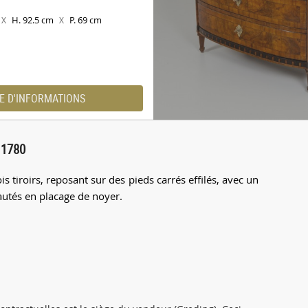
H. 92.5 cm
P. 69 cm
X
X
E D'INFORMATIONS
 1780
 tiroirs, reposant sur des pieds carrés effilés, avec un
utés en placage de noyer.