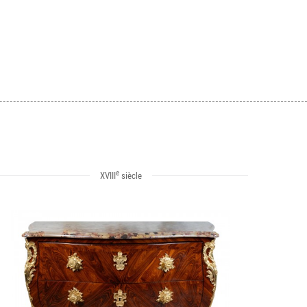
e
XVIII
siècle