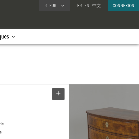
€
EUR
FR
EN
中文
CONNEXION
ques
SELECTIONNER
cle
e