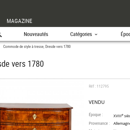
MAGAZINE
Nouveautés
Catégories
Épo
Commode de style à tresse, Dresde vers 1780
>
sde vers 1780
Réf : 112795
VENDU
Époque :
e
XVIII
siè
Provenance :
Allemagn