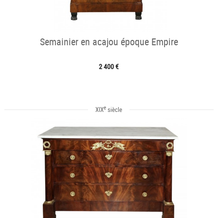
Semainier en acajou époque Empire
2 400 €
e
XIX
siècle