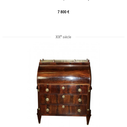
7 800 €
e
XIX
siècle