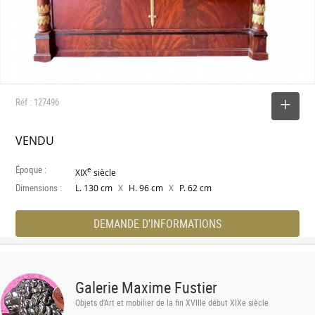
Réf : 127496
SELECTIONNER
VENDU
Époque :
e
XIX
siècle
Dimensions :
X
X
L. 130 cm
H. 96 cm
P. 62 cm
DEMANDE D'INFORMATIONS
Galerie Maxime Fustier
Objets d'Art et mobilier de la fin XVIIIe début XIXe siècle