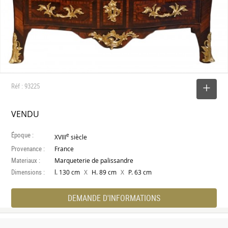
Réf : 93225
SELECTIONNER
VENDU
Époque :
e
XVIII
siècle
Provenance :
France
Materiaux :
Marqueterie de palissandre
Dimensions :
X
X
l. 130 cm
H. 89 cm
P. 63 cm
DEMANDE D'INFORMATIONS