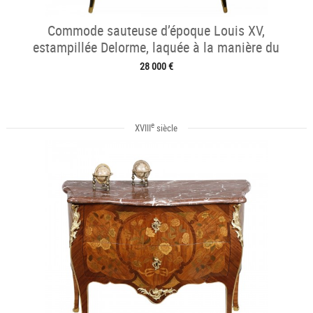
Commode sauteuse d’époque Louis XV,
estampillée Delorme, laquée à la manière du
japon
28 000 €
e
XVIII
siècle