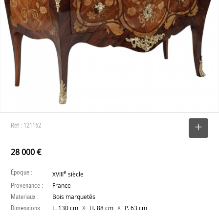
Réf : 121162
SELECTIONNER
28 000 €
Époque :
e
XVIII
siècle
Provenance :
France
Materiaux :
Bois marquetés
Dimensions :
X
X
L. 130 cm
H. 88 cm
P. 63 cm