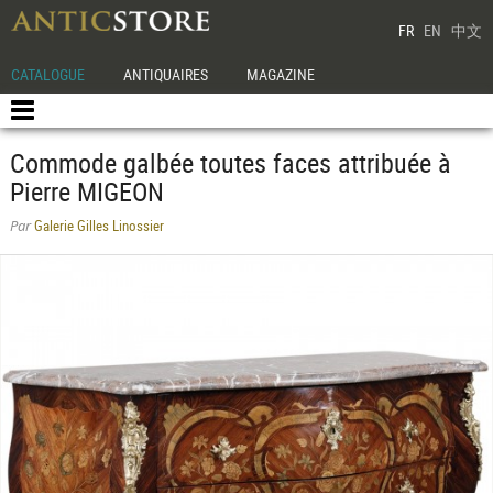
FR
EN
中文
CATALOGUE
ANTIQUAIRES
MAGAZINE
Commode galbée toutes faces attribuée à
Pierre MIGEON
Galerie Gilles Linossier
Par