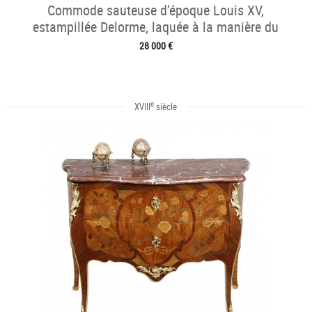
Commode sauteuse d’époque Louis XV,
estampillée Delorme, laquée à la manière du
japon
28 000 €
e
XVIII
siècle