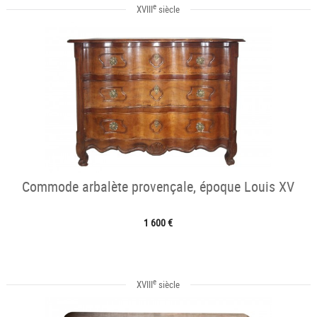
e
XVIII
siècle
Commode arbalète provençale, époque Louis XV
1 600 €
e
XVIII
siècle