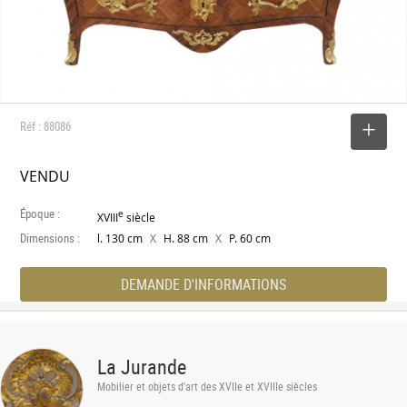
Réf : 88086
SELECTIONNER
VENDU
Époque :
e
XVIII
siècle
Dimensions :
X
X
l. 130 cm
H. 88 cm
P. 60 cm
DEMANDE D'INFORMATIONS
La Jurande
Mobilier et objets d'art des XVIIe et XVIIIe siècles