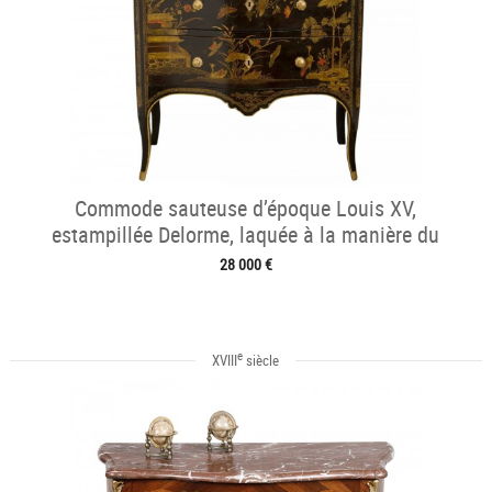
Commode sauteuse d’époque Louis XV,
estampillée Delorme, laquée à la manière du
japon
28 000 €
e
XVIII
siècle