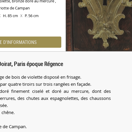
iolette, bronze doré au mercure ,
riotte de Campan
H. 85 cm
P. 56 cm
X
X
E D'INFORMATIONS
oirat, Paris époque Régence
 de bois de violette disposé en frisage.
par quatre tiroirs sur trois rangées en façade.
 doré finement ciselé et doré au mercure, dont des
 serrures, des chutes aux espagnolettes, des chaussons
sée.
n chêne.
te de Campan.