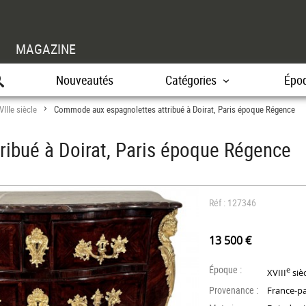
MAGAZINE
Nouveautés
Catégories
Épo
VIIIe siècle
Commode aux espagnolettes attribué à Doirat, Paris époque Régence
>
ibué à Doirat, Paris époque Régence
Réf : 127346
13 500 €
Époque :
e
XVIII
siè
Provenance :
France-pa