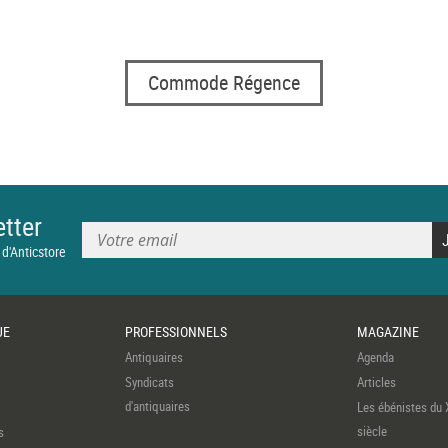
Commode Régence
tter
 d'Anticstore
UE
PROFESSIONNELS
MAGAZINE
Antiquaires
Agenda
Syndicats
Articles
d'antiquaires
Les ébénistes du 
siècle
s