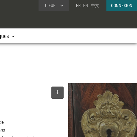
€
EUR
FR
EN
中文
CONNEXION
ques
SELECTIONNER
cle
ris