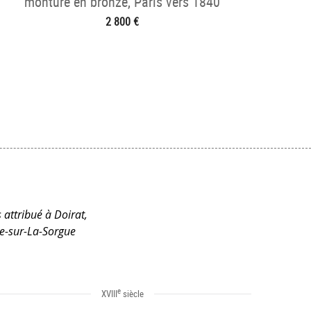
monture en bronze, Paris vers 1840
2 800 €
 attribué à Doirat,
le-sur-La-Sorgue
e
XVIII
siècle