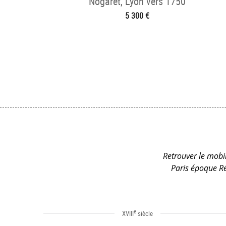
Nogaret, Lyon vers 1750
5 300 €
Retrouver le mobil
Paris époque Ré
e
XVIII
siècle