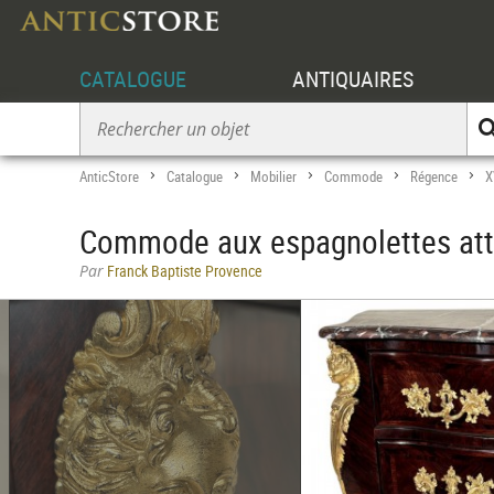
CATALOGUE
ANTIQUAIRES
AnticStore
Catalogue
Mobilier
Commode
Régence
X
>
>
>
>
>
Commode aux espagnolettes attr
Par
Franck Baptiste Provence