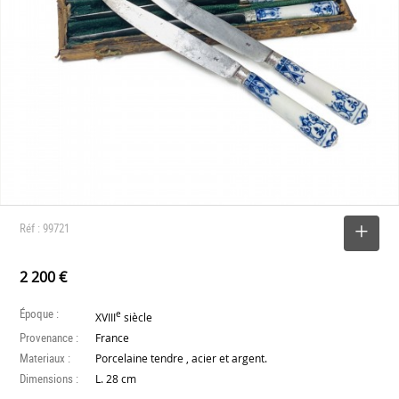
Réf : 99721
SELECTIONNER
2 200 €
Époque :
e
XVIII
siècle
Provenance :
France
Materiaux :
Porcelaine tendre , acier et argent.
Dimensions :
L. 28 cm