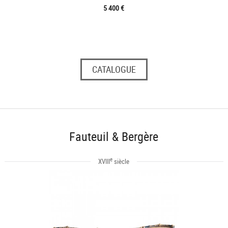
5 400 €
CATALOGUE
Fauteuil & Bergère
e
XVIII
siècle