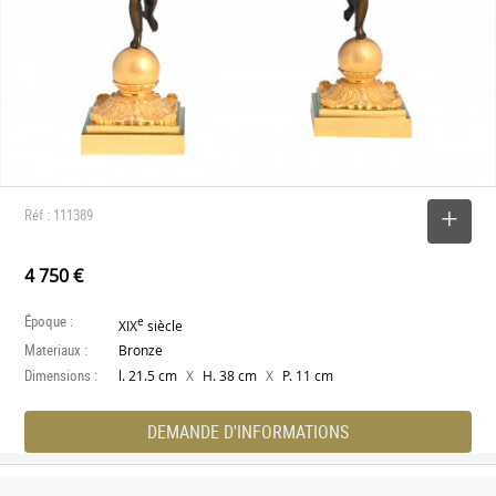
Réf : 111389
SELECTIONNER
4 750 €
Époque :
e
XIX
siècle
Materiaux :
Bronze
Dimensions :
X
X
l. 21.5 cm
H. 38 cm
P. 11 cm
DEMANDE D'INFORMATIONS