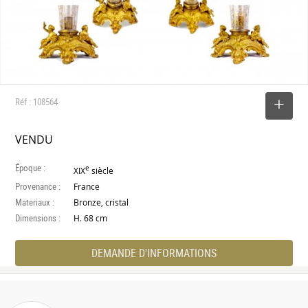
Réf : 108564
SELECTIONNER
VENDU
Époque :
e
XIX
siècle
Provenance :
France
Materiaux :
Bronze, cristal
Dimensions :
H. 68 cm
DEMANDE D'INFORMATIONS