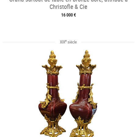
Christofle & Cie
16 000 €
e
XIX
siècle