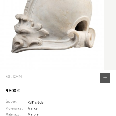
Réf : 127444
SELECTIONNER
9 500 €
Époque :
e
XVII
siècle
Provenance :
France
Materiaux :
Marbre