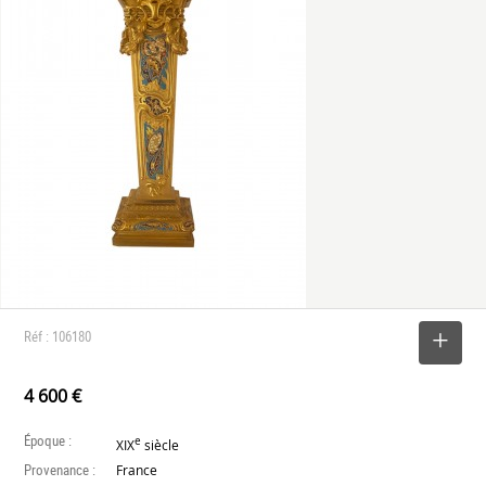
Réf : 106180
SELECTIONNER
4 600 €
Époque :
e
XIX
siècle
Provenance :
France