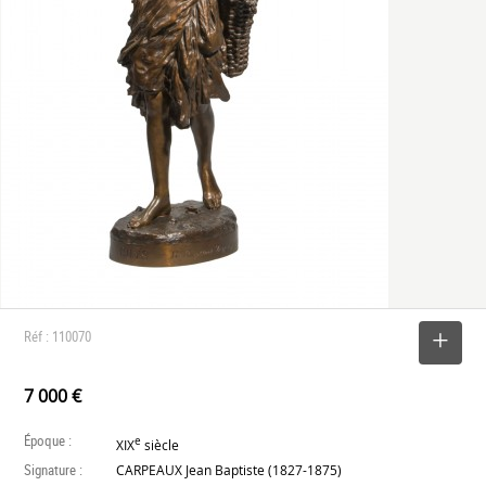
Réf : 110070
SELECTIONNER
7 000 €
Époque :
e
XIX
siècle
Signature :
CARPEAUX Jean Baptiste (1827-1875)