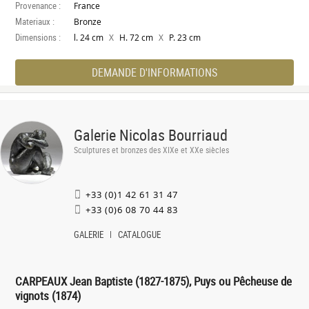
Provenance :
France
Materiaux :
Bronze
Dimensions :
X
X
l. 24 cm
H. 72 cm
P. 23 cm
DEMANDE D'INFORMATIONS
Galerie Nicolas Bourriaud
Sculptures et bronzes des XIXe et XXe siècles
+33 (0)1 42 61 31 47
+33 (0)6 08 70 44 83
GALERIE
CATALOGUE
CARPEAUX Jean Baptiste (1827-1875), Puys ou Pêcheuse de
vignots (1874)