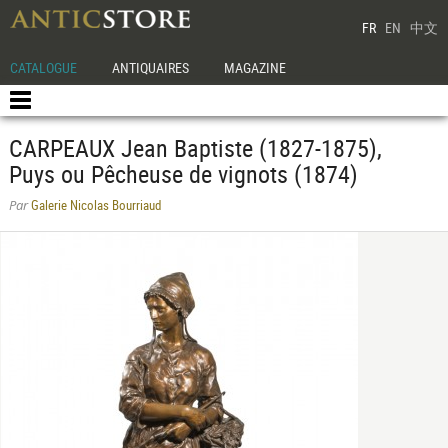
FR
EN
中文
CATALOGUE
ANTIQUAIRES
MAGAZINE
CARPEAUX Jean Baptiste (1827-1875),
Puys ou Pêcheuse de vignots (1874)
Galerie Nicolas Bourriaud
Par