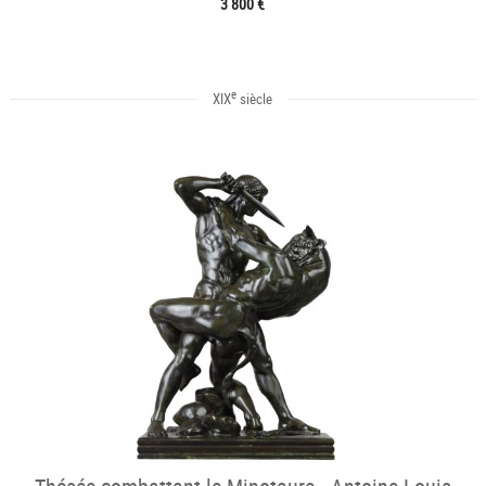
3 800 €
e
XIX
siècle