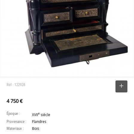
Réf : 122928
SELECTIONNER
4 750 €
Époque :
e
XVII
siècle
Provenance :
Flandres
Materiaux :
Bois