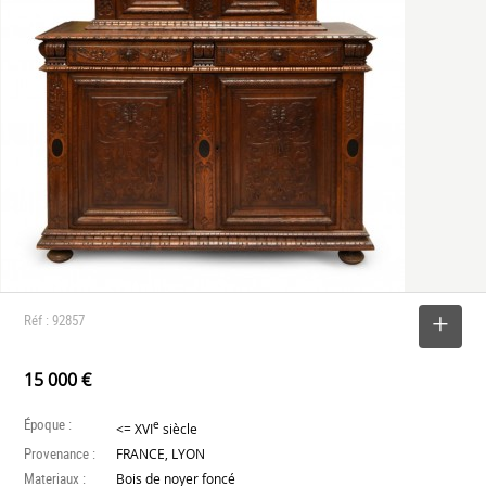
Réf : 92857
SELECTIONNER
15 000 €
Époque :
e
<= XVI
siècle
Provenance :
FRANCE, LYON
Materiaux :
Bois de noyer foncé